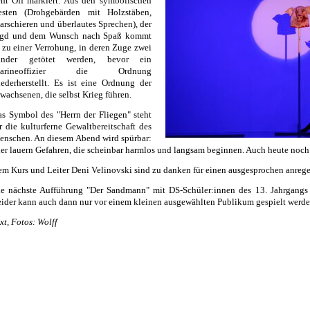
em Off markiert. Aus den symbolischen
esten (Drohgebärden mit Holzstäben,
rschieren und überlautes Sprechen), der
agd und dem Wunsch nach Spaß kommt
 zu einer Verrohung, in deren Zuge zwei
inder getötet werden, bevor ein
arineoffizier die Ordnung
ederherstellt. Es ist eine Ordnung der
wachsenen, die selbst Krieg führen.
s Symbol des "Herrn der Fliegen" steht
r die kulturferne Gewaltbereitschaft des
nschen. An diesem Abend wird spürbar:
er lauern Gefahren, die scheinbar harmlos und langsam beginnen. Auch heute noch
m Kurs und Leiter Deni Velinovski sind zu danken für einen ausgesprochen anreg
e nächste Aufführung "Der Sandmann" mit DS-Schüler:innen des 13. Jahrgangs 
ider kann auch dann nur vor einem kleinen ausgewählten Publikum gespielt werde
xt, Fotos: Wolff