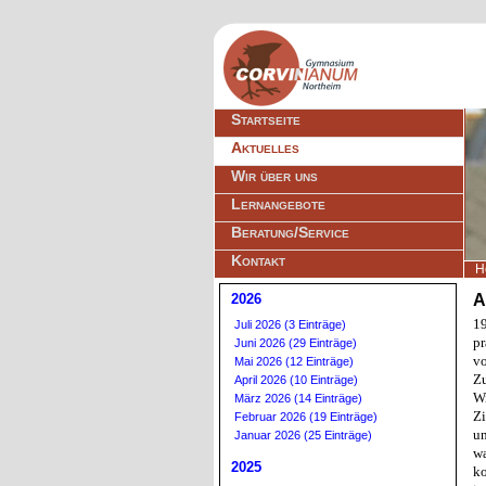
Navigation
Startseite
überspringen
Aktuelles
Wir über uns
Lernangebote
Beratung/Service
Kontakt
H
2026
A
1
Juli 2026 (3 Einträge)
pr
Juni 2026 (29 Einträge)
v
Mai 2026 (12 Einträge)
Z
April 2026 (10 Einträge)
Wi
März 2026 (14 Einträge)
Z
Februar 2026 (19 Einträge)
u
Januar 2026 (25 Einträge)
w
2025
k