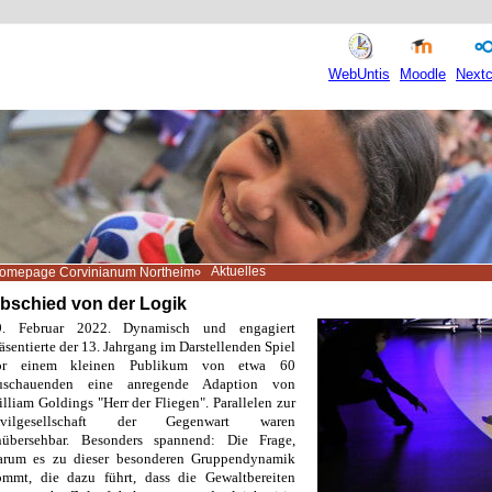
WebUntis
Moodle
Nextc
Aktuelles
omepage Corvinianum Northeim
bschied von der Logik
9. Februar 2022. Dynamisch und engagiert
äsentierte der 13. Jahrgang im Darstellenden Spiel
or einem kleinen Publikum von etwa 60
uschauenden eine anregende Adaption von
lliam Goldings "Herr der Fliegen". Parallelen zur
ivilgesellschaft der Gegenwart waren
nübersehbar. Besonders spannend: Die Frage,
arum es zu dieser besonderen Gruppendynamik
ommt, die dazu führt, dass die Gewaltbereiten