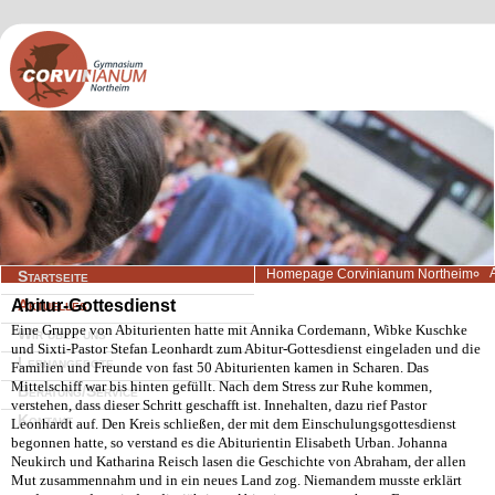
Navigation
Homepage Corvinianum Northeim
Startseite
überspringen
Abitur-Gottesdienst
Aktuelles
Eine Gruppe von Abiturienten hatte mit Annika Cordemann, Wibke Kuschke
Wir über uns
und Sixti-Pastor Stefan Leonhardt zum Abitur-Gottesdienst eingeladen und die
Lernangebote
Familien und Freunde von fast 50 Abiturienten kamen in Scharen. Das
Mittelschiff war bis hinten gefüllt. Nach dem Stress zur Ruhe kommen,
Beratung/Service
verstehen, dass dieser Schritt geschafft ist. Innehalten, dazu rief Pastor
Kontakt
Leonhardt auf. Den Kreis schließen, der mit dem Einschulungsgottesdienst
begonnen hatte, so verstand es die Abiturientin Elisabeth Urban. Johanna
Neukirch und Katharina Reisch lasen die Geschichte von Abraham, der allen
Mut zusammennahm und in ein neues Land zog. Niemandem musste erklärt