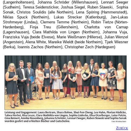
(Langenholtensen), Johanna Schröder (Willershausen), Lennart Seeger
(Sudheim), Teresa Seidensticker, Joshua Siegel, Ruben Slawski, Sophia
Sonak, Christos Soulidis (alle Northeim), Lena Spöring (Hammenstedt),
Niklas Spuck (Northeim), Lukas Strecker (Katlenburg), Jan-Lukas
Strohmeyer (Lindau), Clemens Temme (Northeim), Robin Tietze (Nörten-
Hardenberg), Finja Treu (Gillersheim), Charlotta von Carnap
(Lagershausen), Clara Mathilda von Lingen (Northeim), Johanna Vuja,
Franziska Vuja (beide Elvese), Marie Weißmann (Hillerse), Julian Wenzel
(Angerstein), Alena White, Mareike Wieldt (beide Northeim), Tjark Wiesner
(Berka), Ioannis Zachos (Northeim), Christopher Zech (Hardegsen)
Zurück