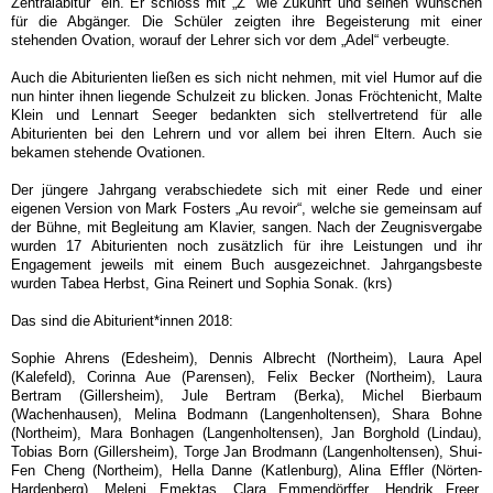
Zentralabitur“ ein. Er schloss mit „Z“ wie Zukunft und seinen Wünschen
für die Abgänger. Die Schüler zeigten ihre Begeisterung mit einer
stehenden Ovation, worauf der Lehrer sich vor dem „Adel“ verbeugte.
Auch die Abiturienten ließen es sich nicht nehmen, mit viel Humor auf die
nun hinter ihnen liegende Schulzeit zu blicken. Jonas Fröchtenicht, Malte
Klein und Lennart Seeger bedankten sich stellvertretend für alle
Abiturienten bei den Lehrern und vor allem bei ihren Eltern. Auch sie
bekamen stehende Ovationen.
Der jüngere Jahrgang verabschiedete sich mit einer Rede und einer
eigenen Version von Mark Fosters „Au revoir“, welche sie gemeinsam auf
der Bühne, mit Begleitung am Klavier, sangen. Nach der Zeugnisvergabe
wurden 17 Abiturienten noch zusätzlich für ihre Leistungen und ihr
Engagement jeweils mit einem Buch ausgezeichnet. Jahrgangsbeste
wurden Tabea Herbst, Gina Reinert und Sophia Sonak. (krs)
Das sind die Abiturient*innen 2018:
Sophie Ahrens (Edesheim), Dennis Albrecht (Northeim), Laura Apel
(Kalefeld), Corinna Aue (Parensen), Felix Becker (Northeim), Laura
Bertram (Gillersheim), Jule Bertram (Berka), Michel Bierbaum
(Wachenhausen), Melina Bodmann (Langenholtensen), Shara Bohne
(Northeim), Mara Bonhagen (Langenholtensen), Jan Borghold (Lindau),
Tobias Born (Gillersheim), Torge Jan Brodmann (Langenholtensen), Shui-
Fen Cheng (Northeim), Hella Danne (Katlenburg), Alina Effler (Nörten-
Hardenberg), Meleni Emektas, Clara Emmendörffer, Hendrik Freer,