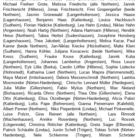
Michael Freiherr Grote, Melissa Friedrichs (alle Northeim), Jannik
Fröchtenicht (Hillerse), Jonas Fröchtenicht, Finn Gropengießer (beide
Northeim), Jasmin Grünewald (Langenholtensen), Jessica Haase
(Lagershausen), Benjamin Haas (Katlenburg), Louisa Hackbusch
(Sudheim), Florian Hädicke (Katlenburg), Lea Hahn (Lindau), Niklas Hahn
(Angerstein), Noah Hartig (Northeim), Adana Hartmann (Hillerse), Hendrik
Heise (Northeim), Tabea Herbst (Sudershausen), Josephine Honsberg
(Lagershausen), Thea Jakobeit, (Langenholtensen), Melisa Kacar, Paul
Kanne (beide Northeim), Jan-Niklas Kiecke (Höckelheim), Malte Klein
(Sudheim), Hanna Köhler, Julijana Kovacevic (beide Northeim), Mike
Kress (Sudheim), Frauke Kruse (Katlenburg), Jannik Kuba
(Langenholtensen), Johannes Lambertus (Angerstein), Rosa Leuze
(Northeim), Eyk Lillie (Berka), Carolin Löffler (Hillerse), Sophie Lüdecke
(Hohnstedt), Katharina Lüert (Northeim), Lucas Majora (Hammenstedt),
Maya Matzel (Imbshausen), Debora Messerschmidt (Northeim), Laetitia
Mosmondor (Nörten-Hardenberg), Chrischo Lennard Müller (Hardegsen),
Julia Müller (Gillersheim), Fabio Mylius (Northeim), Max Nieland
(Bishausen), Ricarda Ohms (Northeim), Thea Otte (Gillersheim), Elena
Otto (Katlenburg), Elisa Otzelberger (Nörten-Hardenberg), Alicia Pabst
(Katlenburg), Lotta Pape (Behrensen), Gianna Peinemann (Kalefeld),
Albert Penner (Northeim), Niko Piepenbrink (Lindau), Michael Pinkernelle,
Luise Polzin, Gina Reinert (alle Northeim), Lara Rimrodt
(Wachenhausen), Annike Rosenberg (Northeim), Luc Rossek
(Lütgenrode), Christina Röttcher (Katlenburg), Greta Sager (Ellierode),
Patrick Schäuble (Lindau), Justin Schell (Trögen), Tobias Schirk (Nörten-
Hardenberg), Nele Schlemme (Trögen), Miriam Schröder