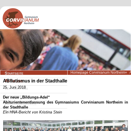
Navigation
Homepage Corvinianum Northeim
Startseite
überspringen
ABIlutismus in der Stadthalle
Aktuelles
25. Juni 2018
Wir über uns
Lernangebote
Der neue „Bildungs-Adel“
Abiturientenentlassung des Gymnasiums Corvinianum Northeim in
Beratung/Service
der Stadthalle
Kontakt
Ein HNA-Bericht von Kristina Stein