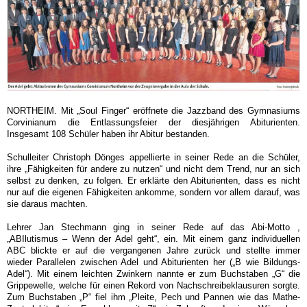
NORTHEIM. Mit „Soul Finger“ eröffnete die Jazzband des Gymnasiums
Corvinianum die Entlassungsfeier der diesjährigen Abiturienten.
Insgesamt 108 Schüler haben ihr Abitur bestanden.
Schulleiter Christoph Dönges appellierte in seiner Rede an die Schüler,
ihre „Fähigkeiten für andere zu nutzen“ und nicht dem Trend, nur an sich
selbst zu denken, zu folgen. Er erklärte den Abiturienten, dass es nicht
nur auf die eigenen Fähigkeiten ankomme, sondern vor allem darauf, was
sie daraus machten.
Lehrer Jan Stechmann ging in seiner Rede auf das Abi-Motto ,
„ABIlutismus – Wenn der Adel geht“, ein. Mit einem ganz individuellen
ABC blickte er auf die vergangenen Jahre zurück und stellte immer
wieder Parallelen zwischen Adel und Abiturienten her („B wie Bildungs-
Adel“). Mit einem leichten Zwinkern nannte er zum Buchstaben „G“ die
Grippewelle, welche für einen Rekord von Nachschreibeklausuren sorgte.
Zum Buchstaben „P“ fiel ihm „Pleite, Pech und Pannen wie das Mathe-