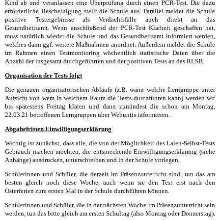
Kind ab und veranlassen eine Überprüfung durch einen PCR-Test. Die dazu
erforderliche Bescheinigung stellt die Schule aus. Parallel meldet die Schule
positive Testergebnisse als Verdachtsfälle auch direkt an das
Gesundheitsamt. Wenn anschließend der PCR-Test Klarheit geschaffen hat,
muss natürlich wieder die Schule und das Gesundheitsamt informiert werden,
welches dann ggf. weitere Maßnahmen anordnet. Außerdem meldet die Schule
im Rahmen einen Testmonitoring wöchentlich statistische Daten über die
Anzahl der insgesamt durchgeführten und der positiven Tests an das RLSB.
Organisation der Tests folgt
Die genauen organisatorischen Abläufe (z.B. wann welche Lerngruppe unter
Aufsicht von wem in welchem Raum die Tests durchführen kann) werden wir
bis spätestens Freitag klären und dann zumindest die schon am Montag,
22.03.21 betroffenen Lerngruppen über Webuntis informieren.
Abgabefristen Einwilligungserklärung
Wichtig ist zunächst, dass alle, die von der Möglichkeit des Laien-Selbst-Tests
Gebrauch machen möchten, die entsprechende Einwilligungserklärung (siehe
Anhänge) ausdrucken, unterschreiben und in der Schule vorlegen.
Schülerinnen und Schüler, die derzeit im Präsenzunterricht sind, tun das am
besten gleich noch diese Woche, auch wenn sie den Test erst nach den
Osterferien zum ersten Mal in der Schule durchführen können.
Schülerinnen und Schüler, die in der nächsten Woche im Präsenzunterricht sein
werden, tun das bitte gleich am ersten Schultag (also Montag oder Donnerstag).