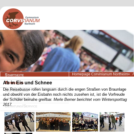
Navigation
Homepage Corvinianum Northeim
Startseite
überspringen
Ab in Eis und Schnee
Aktuelles
Die Reisebusse rollen langsam durch die engen Straßen von Braunlage
Wir über uns
und obwohl von der Eisbahn noch nichts zusehen ist, ist die Vorfreude
Lernangebote
der Schüler beinahe greifbar.
Merle Berner berichtet vom Wintersporttag
2017.
Beratung/Service
Kontakt