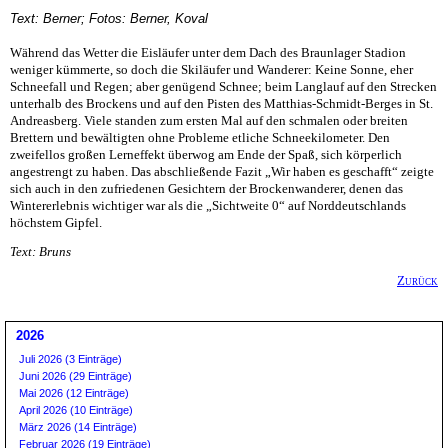
Text: Berner; Fotos: Berner, Koval
Während das Wetter die Eisläufer unter dem Dach des Braunlager Stadion
weniger kümmerte, so doch die Skiläufer und Wanderer: Keine Sonne, eher
Schneefall und Regen; aber genügend Schnee; beim Langlauf auf den Strecken
unterhalb des Brockens und auf den Pisten des Matthias-Schmidt-Berges in St.
Andreasberg. Viele standen zum ersten Mal auf den schmalen oder breiten
Brettern und bewältigten ohne Probleme etliche Schneekilometer. Den
zweifellos großen Lerneffekt überwog am Ende der Spaß, sich körperlich
angestrengt zu haben. Das abschließende Fazit „Wir haben es geschafft“ zeigte
sich auch in den zufriedenen Gesichtern der Brockenwanderer, denen das
Wintererlebnis wichtiger war als die „Sichtweite 0“ auf Norddeutschlands
höchstem Gipfel.
Text: Bruns
Zurück
2026
Juli 2026 (3 Einträge)
Juni 2026 (29 Einträge)
Mai 2026 (12 Einträge)
April 2026 (10 Einträge)
März 2026 (14 Einträge)
Februar 2026 (19 Einträge)