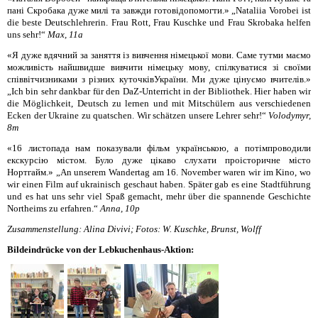
пані
Скробака
дуже
милі
та
завжди
готові
допомогти
.
»
„
Nataliia
Vorobei
ist
die beste Deutschlehrerin. Frau Rott, Frau
Kuschke
und Frau
Skrobaka
helfen
uns sehr!“
Max, 11a
«Я дуже вдячний за заняття із вивчення німецької мови. Саме тутми маємо
можливість найшвидше вивчити німецьку мову, спілкуватися зі своїми
співвітчизниками з різних куточківУкраїни. Ми дуже цінуємо вчителів.»
„Ich bin sehr dankbar für den
DaZ
-Unterricht in der Bibliothek. Hier haben wir
die Möglichkeit, Deutsch zu lerne
n und mit Mitschülern aus verschiedenen
Ecken der Ukraine zu quatschen. Wir schätzen unsere Lehrer sehr!“
Volodymyr,
8m
«16 листопада нам показували фільм українською, а потімпроводили
екскурсію містом. Було дуже цікаво слухати проісторичне місто
Нортгaйм.» „
An unserem Wandertag am 16. November waren wir im Kino, wo
wir einen Film
auf ukrainisch
geschaut haben. Später gab es eine Stadtführung
und es hat uns sehr viel Spaß gemacht, mehr über die spannende Geschichte
Northeims zu erfahren.“
Anna, 10p
Zusammenstellung: Alina Divivi; Fotos: W. Kuschke, Brunst, Wolff
Bildeindrücke von der Lebkuchenhaus-Aktion: