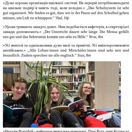
«Дуже хороша організація шкільної системі. На перерві потрібновиходити
на шкільне подвір´я навіть тоді, коли холодно.» „
Das Schulsystem ist sehr
gut organisiert
. Wir finden es gut, dass wir in der Pause auf den Schulhof gehen
müssen, um Luft zu schnappen.“
Vlad, 10p
«Уроки тривають занадто довго. Нам подобається кафетерія, в cекретаріаті
завжди допомогають.» „Der Unterricht dauert sehr lange. Die Mensa gefällt
uns gut und das Sekretariat kommt uns sehr zu Hilfe.“
Yeva
, 8m
«Усі вчителі та однокласники дуже милі та привітні. Усі вміютьрозмовляти
англійською.» „Alle Lehrer:innen und Mitschüler:innen sind sehr nett und
freundlich. Zudem sprechen sie alle englisch.“
Stas
, 8m
«
Наталія
Воробей
-
найкраща
вчителька
німецької
.
Пані
Ротт
,
пані
Кушке
та