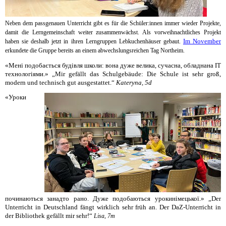
Neben dem passgenauen Unterricht gibt es für die Schüler:innen immer wieder Projekte,
damit die Lerngemeinschaft weiter zusammenwächst. Als vorweihnachtliches Projekt
Im November
haben sie deshalb jetzt in ihren Lerngruppen Lebkuchenhäuser gebaut.
erkundete die Gruppe bereits an einem abwechslungsreichen Tag Northeim.
«
Мені
подобається
будівля
школи
:
вона
дуже
велика
,
сучасна
,
обладнана
ІТ
технологіями
.
» „Mir gefällt das Schulgebäude: Die Schule ist sehr groß,
modern und technisch gut ausgestattet.“
Kateryna
, 5d
«Уроки
починаються занадто рано. Дуже подобаються урокинімецької.»
„Der
Unterricht
in Deutschland
fängt
wirklich
sehr früh a
n. Der
DaZ
-Unterricht in
der Bibliothek gefällt mir sehr!
“
Lisa, 7m